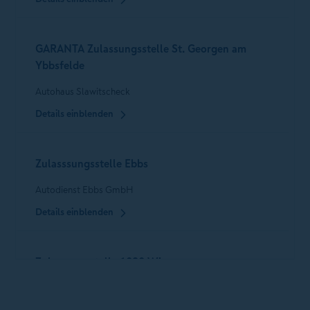
GARANTA Zulassungsstelle St. Georgen am
Ybbsfelde
Autohaus Slawitscheck
Details einblenden
Zulasssungsstelle Ebbs
Autodienst Ebbs GmbH
Details einblenden
Zulassungsstelle 1030 Wien
D u. D Fraissl Versicherungsmakler Gmbh & Co KG