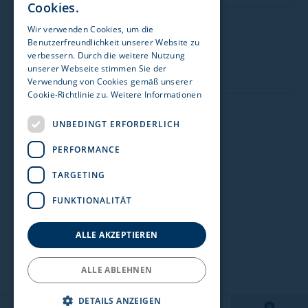
Cookies.
Wir verwenden Cookies, um die
Besuchen Sie uns auf:
Zulassungsstelle 1170 Wien
Benutzerfreundlichkeit unserer Website zu
verbessern. Durch die weitere Nutzung
Acenta GmbH
unserer Webseite stimmen Sie der
Verwendung von Cookies gemäß unserer
Details einblenden
Cookie-Richtlinie zu.
Weitere Informationen
Impressum
UNBEDINGT ERFORDERLICH
Zulassungsstelle 1230 Wien
Datenschutz
PERFORMANCE
Stellantis & You Österreich GmbH
Nutzungshinweise
TARGETING
Details einblenden
Rechtshinweise
FUNKTIONALITÄT
Meldekanal Hinweisgeber
Zulassungsstelle Amstetten
Barrierefreiheit
ALLE AKZEPTIEREN
Hohensteiner Versicherungsmakler GmbH
ALLE ABLEHNEN
Details einblenden
DETAILS ANZEIGEN