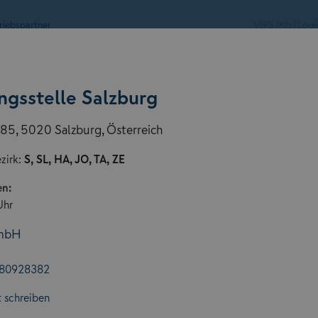
riebspartner
VIPS (Kfz) Logi
Service & Ratgeber
ngsstelle Salzburg
85, 5020 Salzburg, Österreich
zirk:
S, SL, HA, JO, TA, ZE
en:
Uhr
GmbH
 80928382
 schreiben
n der GARANTA