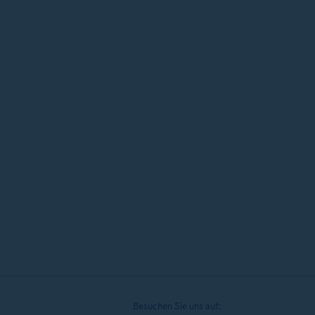
Zulassungsstelle 1110 Wien
Rienhoff Holding GmbH
Details einblenden
Zulassungsstelle 1120 Wien
Acenta GmbH
Details einblenden
Zulassungsstelle 1150 Wien
Myadvantage Vermögens- u. Versicherungsberatung
Details einblenden
Besuchen Sie uns auf: