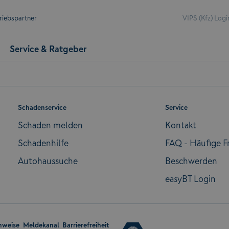
riebspartner
VIPS (Kfz) Logi
Service & Ratgeber
Schadenservice
Service
Schaden melden
Kontakt
Schadenhilfe
FAQ - Häufige F
Autohaussuche
Beschwerden
easyBT Login
nweise
Meldekanal
Barrierefreiheit