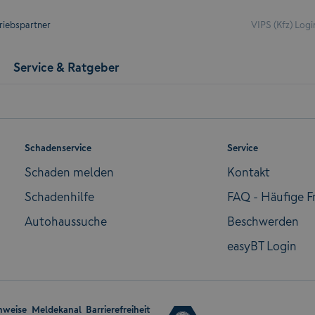
riebspartner
VIPS (Kfz) Logi
Service & Ratgeber
Schadenservice
Service
Schaden melden
Kontakt
Schadenhilfe
FAQ - Häufige F
Autohaussuche
Beschwerden
easyBT Login
nweise
Meldekanal
Barrierefreiheit