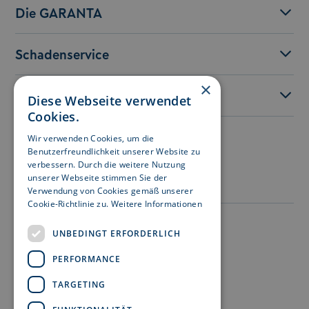
Die GARANTA
Schadenservice
×
Service
Diese Webseite verwendet
Cookies.
Wir verwenden Cookies, um die
Besuchen Sie uns auf:
Benutzerfreundlichkeit unserer Website zu
verbessern. Durch die weitere Nutzung
unserer Webseite stimmen Sie der
Verwendung von Cookies gemäß unserer
Cookie-Richtlinie zu.
Weitere Informationen
Impressum
UNBEDINGT ERFORDERLICH
Datenschutz
PERFORMANCE
Nutzungshinweise
TARGETING
Rechtshinweise