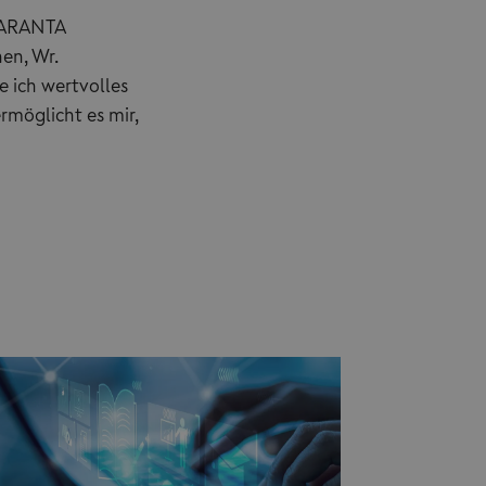
r GARANTA
en, Wr.
e ich wertvolles
möglicht es mir,