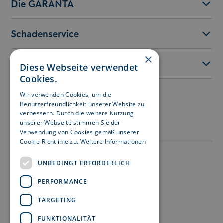
Die GARANTA
Schadenservice
×
Service
Diese Webseite verwendet
Cookies.
Wir verwenden Cookies, um die
Besuchen Sie uns auf:
Benutzerfreundlichkeit unserer Website zu
verbessern. Durch die weitere Nutzung
unserer Webseite stimmen Sie der
Verwendung von Cookies gemäß unserer
Cookie-Richtlinie zu.
Weitere Informationen
Impressum
UNBEDINGT ERFORDERLICH
Datenschutz
PERFORMANCE
Nutzungshinweise
TARGETING
Rechtshinweise
FUNKTIONALITÄT