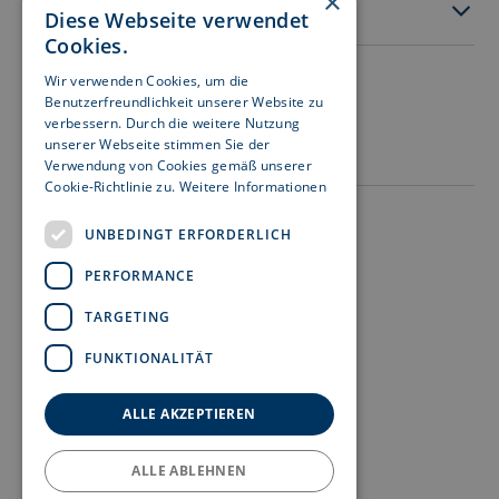
×
Service
Diese Webseite verwendet
Cookies.
Wir verwenden Cookies, um die
Besuchen Sie uns auf:
Benutzerfreundlichkeit unserer Website zu
verbessern. Durch die weitere Nutzung
unserer Webseite stimmen Sie der
Verwendung von Cookies gemäß unserer
Cookie-Richtlinie zu.
Weitere Informationen
Impressum
UNBEDINGT ERFORDERLICH
Datenschutz
PERFORMANCE
Nutzungshinweise
TARGETING
Rechtshinweise
FUNKTIONALITÄT
Meldekanal Hinweisgeber
Barrierefreiheit
ALLE AKZEPTIEREN
ALLE ABLEHNEN