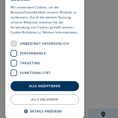
Wir verwenden Cookies, um die
Besuchen Sie uns auf:
Benutzerfreundlichkeit unserer Website zu
verbessern. Durch die weitere Nutzung
unserer Webseite stimmen Sie der
Verwendung von Cookies gemäß unserer
Cookie-Richtlinie zu.
Weitere Informationen
Impressum
UNBEDINGT ERFORDERLICH
Datenschutz
PERFORMANCE
Nutzungshinweise
TARGETING
Rechtshinweise
FUNKTIONALITÄT
Meldekanal Hinweisgeber
Barrierefreiheit
ALLE AKZEPTIEREN
ALLE ABLEHNEN
DETAILS ANZEIGEN