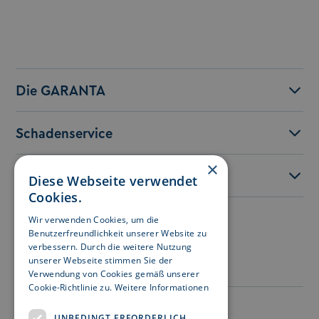
Die GARANTA
Schadenservice
×
Service
Diese Webseite verwendet
Cookies.
Wir verwenden Cookies, um die
Besuchen Sie uns auf:
Benutzerfreundlichkeit unserer Website zu
verbessern. Durch die weitere Nutzung
unserer Webseite stimmen Sie der
Verwendung von Cookies gemäß unserer
Cookie-Richtlinie zu.
Weitere Informationen
Impressum
UNBEDINGT ERFORDERLICH