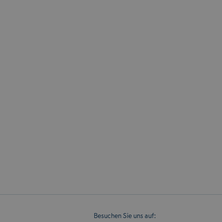
Zulassungsstelle 1110 Wien
Rienhoff Holding GmbH
Details einblenden
Zulassungsstelle 1120 Wien
Acenta GmbH
Details einblenden
Zulassungsstelle 1150 Wien
Myadvantage Vermögens- u. Versicherungsberatung
Details einblenden
Besuchen Sie uns auf: