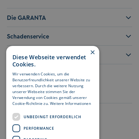
Die GARANTA
Schadenservice
×
Service
Diese Webseite verwendet
Cookies.
Wir verwenden Cookies, um die
Besuchen Sie uns auf:
Benutzerfreundlichkeit unserer Website zu
verbessern. Durch die weitere Nutzung
unserer Webseite stimmen Sie der
Verwendung von Cookies gemäß unserer
Cookie-Richtlinie zu.
Weitere Informationen
Impressum
UNBEDINGT ERFORDERLICH
Datenschutz
PERFORMANCE
Nutzungshinweise