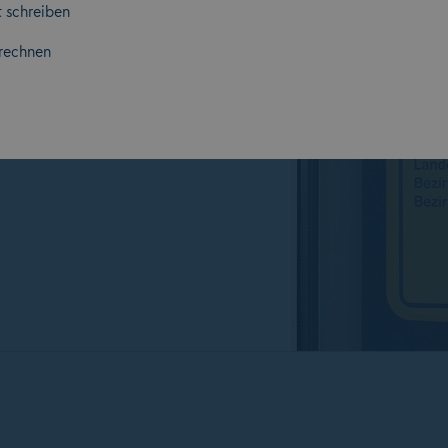
 schreiben
sterreich.
rechnen