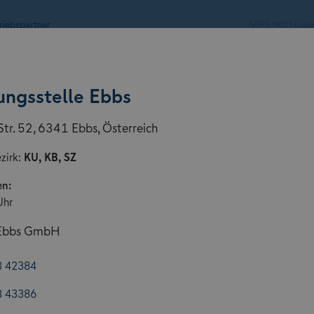
riebspartner
VIPS (Kfz) Logi
Service & Ratgeber
ungsstelle Ebbs
Str. 52, 6341 Ebbs, Österreich
zirk:
KU, KB, SZ
en:
Uhr
 Ebbs GmbH
3 42384
3 43386
n der GARANTA