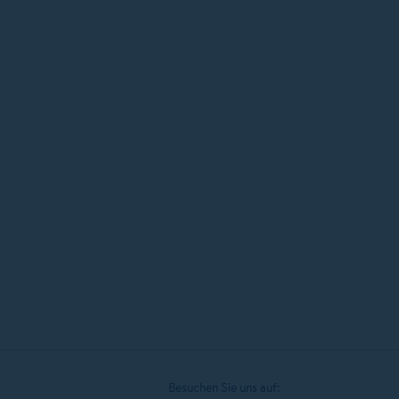
Zulassungsstelle 1110 Wien
Rienhoff Holding GmbH
Details einblenden
Zulassungsstelle 1120 Wien
Acenta GmbH
Details einblenden
Zulassungsstelle 1150 Wien
Myadvantage Vermögens- u. Versicherungsberatung
Details einblenden
Besuchen Sie uns auf: