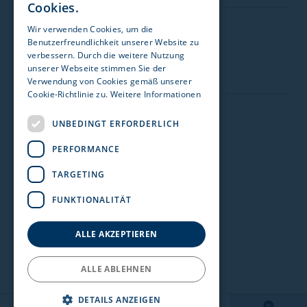
Cookies.
Wir verwenden Cookies, um die
Besuchen Sie uns auf:
Zulassungsstelle 1170 Wien
Benutzerfreundlichkeit unserer Website zu
verbessern. Durch die weitere Nutzung
Acenta GmbH
unserer Webseite stimmen Sie der
Verwendung von Cookies gemäß unserer
Details einblenden
Cookie-Richtlinie zu.
Weitere Informationen
Impressum
UNBEDINGT ERFORDERLICH
Zulassungsstelle 1230 Wien
Datenschutz
PERFORMANCE
Stellantis & You Österreich GmbH
Nutzungshinweise
TARGETING
Details einblenden
Rechtshinweise
FUNKTIONALITÄT
Meldekanal Hinweisgeber
Zulassungsstelle Amstetten
Barrierefreiheit
ALLE AKZEPTIEREN
Hohensteiner Versicherungsmakler GmbH
ALLE ABLEHNEN
Details einblenden
DETAILS ANZEIGEN