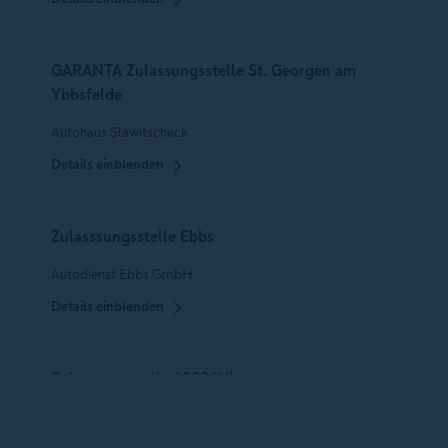
GARANTA Zulassungsstelle St. Georgen am
Ybbsfelde
Autohaus Slawitscheck
Details einblenden
Zulasssungsstelle Ebbs
Autodienst Ebbs GmbH
Details einblenden
Zulassungsstelle 1030 Wien
D u. D Fraissl Versicherungsmakler Gmbh & Co KG