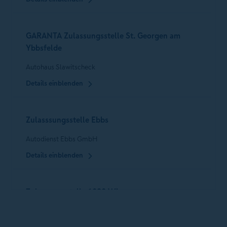
GARANTA Zulassungsstelle St. Georgen am
Ybbsfelde
Autohaus Slawitscheck
Details einblenden
Zulasssungsstelle Ebbs
Autodienst Ebbs GmbH
Details einblenden
Zulassungsstelle 1030 Wien
D u. D Fraissl Versicherungsmakler Gmbh & Co KG