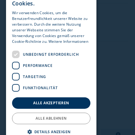
Cookies.
Wir verwenden Cookies, um die
Besuchen Sie uns auf:
Zulassungsstelle 1170 Wien
Benutzerfreundlichkeit unserer Website zu
verbessern. Durch die weitere Nutzung
Acenta GmbH
unserer Webseite stimmen Sie der
Verwendung von Cookies gemäß unserer
Details einblenden
Cookie-Richtlinie zu.
Weitere Informationen
Impressum
UNBEDINGT ERFORDERLICH
Zulassungsstelle 1230 Wien
Datenschutz
PERFORMANCE
Stellantis & You Österreich GmbH
Nutzungshinweise
TARGETING
Details einblenden
Rechtshinweise
FUNKTIONALITÄT
Meldekanal Hinweisgeber
Zulassungsstelle Amstetten
Barrierefreiheit
ALLE AKZEPTIEREN
Hohensteiner Versicherungsmakler GmbH
ALLE ABLEHNEN
Details einblenden
DETAILS ANZEIGEN