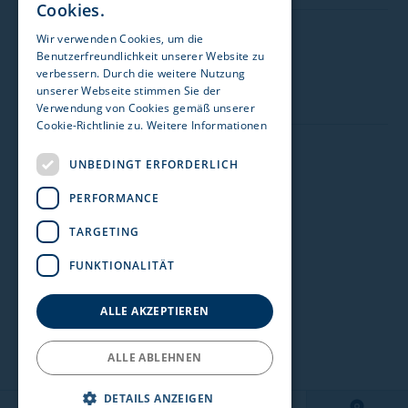
Cookies.
Wir verwenden Cookies, um die
Besuchen Sie uns auf:
Zulassungsstelle 1170 Wien
Benutzerfreundlichkeit unserer Website zu
verbessern. Durch die weitere Nutzung
Acenta GmbH
unserer Webseite stimmen Sie der
Verwendung von Cookies gemäß unserer
Details einblenden
Cookie-Richtlinie zu.
Weitere Informationen
Impressum
UNBEDINGT ERFORDERLICH
Zulassungsstelle 1230 Wien
Datenschutz
PERFORMANCE
Stellantis & You Österreich GmbH
Nutzungshinweise
TARGETING
Details einblenden
Rechtshinweise
FUNKTIONALITÄT
Meldekanal Hinweisgeber
Zulassungsstelle Amstetten
Barrierefreiheit
ALLE AKZEPTIEREN
Hohensteiner Versicherungsmakler GmbH
ALLE ABLEHNEN
Details einblenden
DETAILS ANZEIGEN