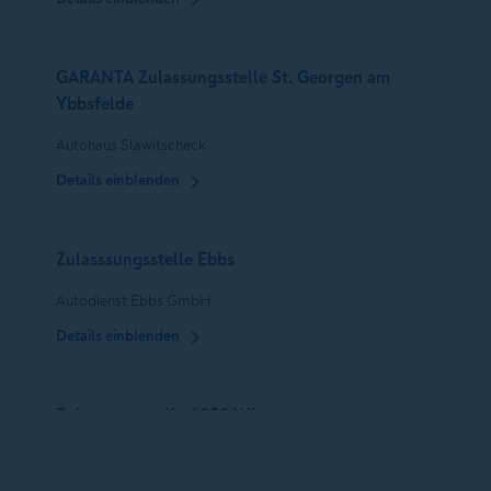
GARANTA Zulassungsstelle St. Georgen am
Ybbsfelde
Autohaus Slawitscheck
Details einblenden
Zulasssungsstelle Ebbs
Autodienst Ebbs GmbH
Details einblenden
Zulassungsstelle 1030 Wien
D u. D Fraissl Versicherungsmakler Gmbh & Co KG