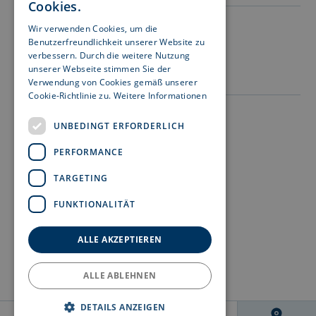
Cookies.
Wir verwenden Cookies, um die
Besuchen Sie uns auf:
Benutzerfreundlichkeit unserer Website zu
verbessern. Durch die weitere Nutzung
unserer Webseite stimmen Sie der
Verwendung von Cookies gemäß unserer
Cookie-Richtlinie zu.
Weitere Informationen
Impressum
UNBEDINGT ERFORDERLICH
Datenschutz
PERFORMANCE
Nutzungshinweise
TARGETING
Rechtshinweise
FUNKTIONALITÄT
Meldekanal Hinweisgeber
Barrierefreiheit
ALLE AKZEPTIEREN
ALLE ABLEHNEN
DETAILS ANZEIGEN